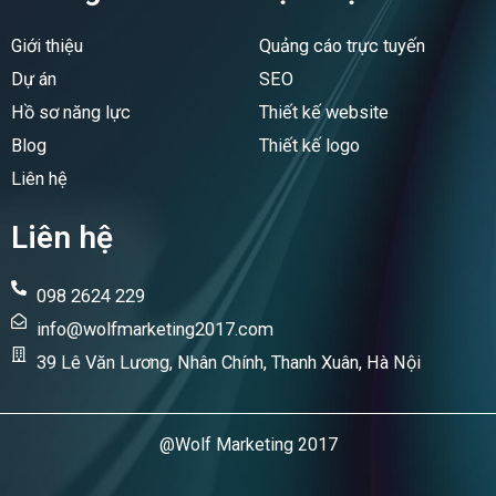
o
d
o
i
Giới thiệu
Quảng cáo trực tuyến
k
n
Dự án
SEO
Hồ sơ năng lực
Thiết kế website
Blog
Thiết kế logo
Liên hệ
Liên hệ
098 2624 229
info@wolfmarketing2017.com
39 Lê Văn Lương, Nhân Chính, Thanh Xuân, Hà Nội
@Wolf Marketing 2017