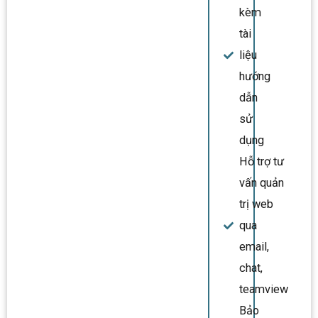
kèm
tài
liệu
hướng
dẫn
sử
dụng
Hỗ trợ tư
vấn quản
trị web
qua
email,
chat,
teamview
Bảo