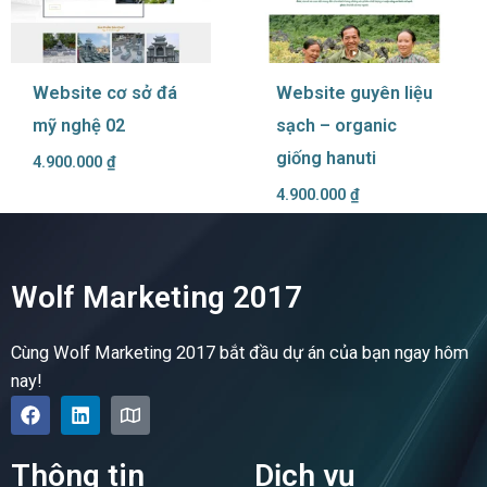
Website cơ sở đá
Website guyên liệu
mỹ nghệ 02
sạch – organic
giống hanuti
4.900.000
₫
4.900.000
₫
Wolf Marketing 2017
Cùng Wolf Marketing 2017 bắt đầu dự án của bạn ngay hôm
nay!
F
L
M
a
i
a
c
n
p
e
k
Thông tin
Dịch vụ
b
e