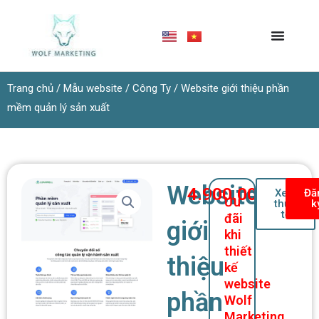
Nhảy
tới
nội
dung
Trang chủ
/
Mẫu website
/
Công Ty
/ Website giới thiệu phần
mềm quản lý sản xuất
Website
4.900.000
₫
Xem
Đă
Ưu
thực
k
tế
đãi
giới
khi
thiết
thiệu
kế
website
phần
Wolf
Marketing