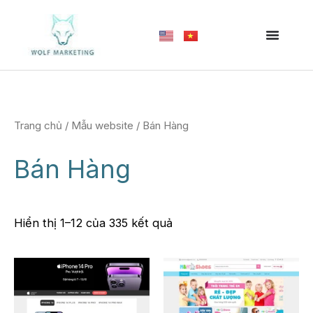
Nhảy
tới
nội
dung
Trang chủ
/
Mẫu website
/ Bán Hàng
Bán Hàng
Hiển thị 1–12 của 335 kết quả