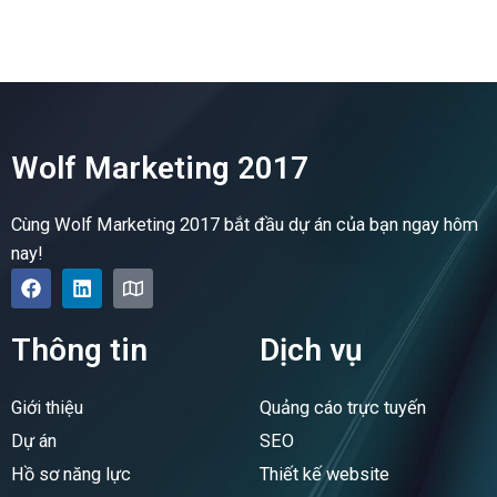
Wolf Marketing 2017
Cùng Wolf Marketing 2017 bắt đầu dự án của bạn ngay hôm
nay!
F
L
M
a
i
a
c
n
p
e
k
Thông tin
Dịch vụ
b
e
o
d
o
i
Giới thiệu
Quảng cáo trực tuyến
k
n
Dự án
SEO
Hồ sơ năng lực
Thiết kế website