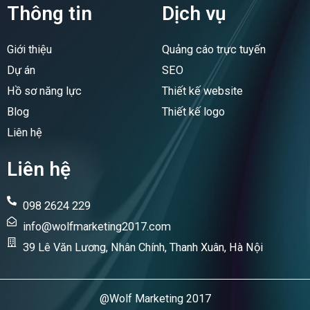
e
k
Thông tin
Dịch vụ
b
e
o
d
o
i
Giới thiệu
Quảng cáo trực tuyến
k
n
Dự án
SEO
Hồ sơ năng lực
Thiết kế website
Blog
Thiết kế logo
Liên hệ
Liên hệ
098 2624 229
info@wolfmarketing2017.com
39 Lê Văn Lương, Nhân Chính, Thanh Xuân, Hà Nội
@Wolf Marketing 2017