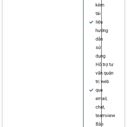
kèm
tài
liệu
hướng
dẫn
sử
dụng
Hỗ trợ tư
vấn quản
trị web
qua
email,
chat,
teamview
Bảo