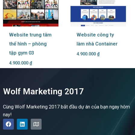
Website trung tâm
Website công ty
thể hình – phòng
làm nhà Container
tập gym 03
4.900.000
₫
4.900.000
₫
Wolf Marketing 2017
Cùng Wolf Marketing 2017 bắt đầu dự án của bạn ngay hôm
nay!
F
L
M
a
i
a
c
n
p