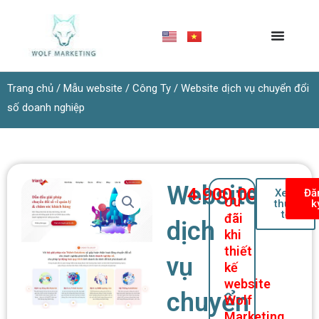
Nhảy
tới
nội
dung
Trang chủ
/
Mẫu website
/
Công Ty
/ Website dịch vụ chuyển đổi
số doanh nghiệp
Website
4.900.000
₫
Xem
Đă
Ưu
thực
k
tế
đãi
dịch
khi
thiết
vụ
kế
website
chuyển
Wolf
Marketing