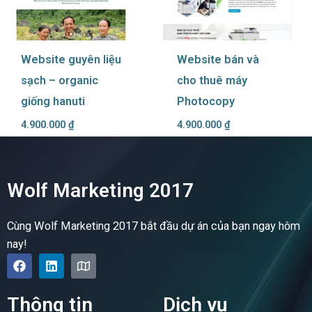
Website guyên liệu
Website bán và
sạch – organic
cho thuê máy
giống hanuti
Photocopy
4.900.000
₫
4.900.000
₫
Wolf Marketing 2017
Cùng Wolf Marketing 2017 bắt đầu dự án của bạn ngay hôm
nay!
F
L
M
a
i
a
c
n
p
e
k
Thông tin
Dịch vụ
b
e