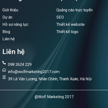
o
d
o
i
Giới thiệu
Quảng cáo trực tuyến
k
n
Dự án
SEO
Hồ sơ năng lực
Thiết kế website
Blog
Thiết kế logo
Liên hệ
Liên hệ
098 2624 229
info@wolfmarketing2017.com
39 Lê Văn Lương, Nhân Chính, Thanh Xuân, Hà Nội
@Wolf Marketing 2017