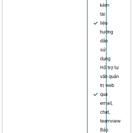
kèm
tài
liệu
hướng
dẫn
sử
dụng
Hỗ trợ tư
vấn quản
trị web
qua
email,
chat,
teamview
Bảo