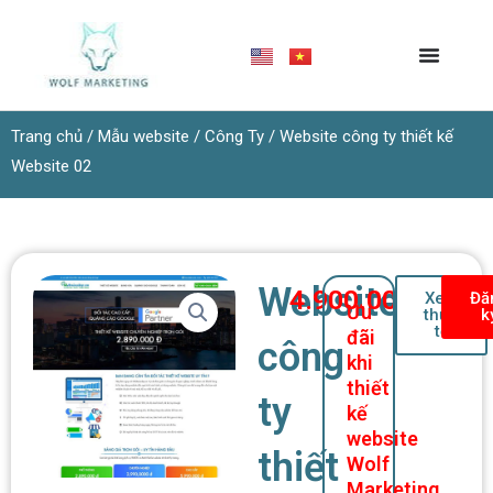
Nhảy
tới
nội
dung
Trang chủ
/
Mẫu website
/
Công Ty
/ Website công ty thiết kế
Website 02
Website
4.900.000
₫
Xem
Đă
Ưu
thực
k
tế
đãi
công
khi
thiết
ty
kế
website
thiết
Wolf
Marketing