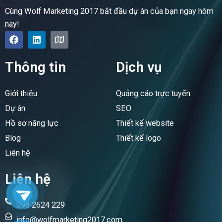
Cùng Wolf Marketing 2017 bắt đầu dự án của bạn ngay hôm
nay!
F
L
M
a
i
a
c
n
p
e
k
Thông tin
Dịch vụ
b
e
o
d
o
i
Giới thiệu
Quảng cáo trực tuyến
k
n
Dự án
SEO
Hồ sơ năng lực
Thiết kế website
Blog
Thiết kế logo
Liên hệ
Liên hệ
098 2624 229
info@wolfmarketing2017.com