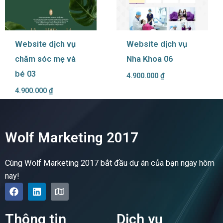
Website dịch vụ
Website dịch vụ
chăm sóc mẹ và
Nha Khoa 06
bé 03
4.900.000
₫
4.900.000
₫
Wolf Marketing 2017
Cùng Wolf Marketing 2017 bắt đầu dự án của bạn ngay hôm
nay!
F
L
M
a
i
a
c
n
p
e
k
Thông tin
Dịch vụ
b
e