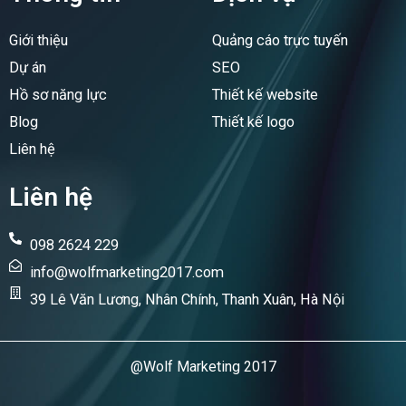
o
d
o
i
Giới thiệu
Quảng cáo trực tuyến
k
n
Dự án
SEO
Hồ sơ năng lực
Thiết kế website
Blog
Thiết kế logo
Liên hệ
Liên hệ
098 2624 229
info@wolfmarketing2017.com
39 Lê Văn Lương, Nhân Chính, Thanh Xuân, Hà Nội
@Wolf Marketing 2017