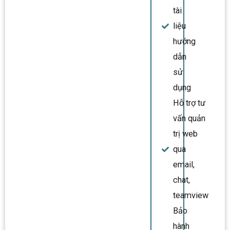
tài
liệu
hướng
dẫn
sử
dụng
Hỗ trợ tư
vấn quản
trị web
qua
email,
chat,
teamview
Bảo
hành