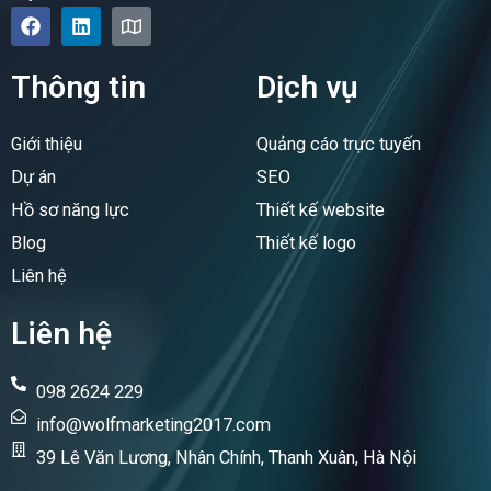
F
L
M
a
i
a
c
n
p
e
k
Thông tin
Dịch vụ
b
e
o
d
o
i
Giới thiệu
Quảng cáo trực tuyến
k
n
Dự án
SEO
Hồ sơ năng lực
Thiết kế website
Blog
Thiết kế logo
Liên hệ
Liên hệ
098 2624 229
info@wolfmarketing2017.com
39 Lê Văn Lương, Nhân Chính, Thanh Xuân, Hà Nội