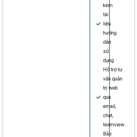
kèm
tài
liệu
hướng
dẫn
sử
dụng
Hỗ trợ tư
vấn quản
trị web
qua
email,
chat,
teamview
Bảo