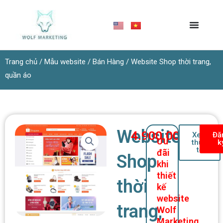
Nhảy
tới
nội
dung
Trang chủ
/
Mẫu website
/
Bán Hàng
/ Website Shop thời trang,
quần áo
Website
4.900.000
₫
Xem
Đă
Ưu
thực
k
tế
đãi
Shop
khi
thiết
thời
kế
website
trang,
Wolf
Marketing