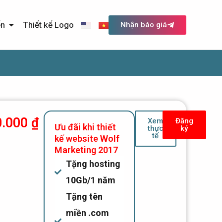
Open Quảng cáo trực tuyến
ến
Thiết kế Logo
Nhận báo giá
0.000
₫
Xem
Đăng
Ưu đãi khi thiết
thực
ký
tế
kế website Wolf
Marketing 2017
Tặng hosting
10Gb/1 năm
Tặng tên
miền .com