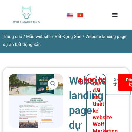
Nhảy
tới
nội
dung
Trang chủ
/
Mẫu website
/
Bất Động Sản
/ Website landing page
dự án bất động sản
Website
4.900.000
₫
Xem
Đă
Ưu
thực
k
tế
đãi
landing
khi
thiết
page
kế
website
dự
Wolf
Marketing