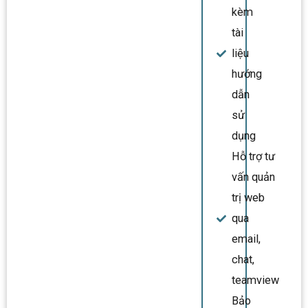
kèm
tài
liệu
hướng
dẫn
sử
dụng
Hỗ trợ tư
vấn quản
trị web
qua
email,
chat,
teamview
Bảo