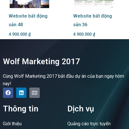
Website bất động
Website bất động
sản 48
sản 36
4.900.000
₫
4.900.000
₫
Wolf Marketing 2017
Cùng Wolf Marketing 2017 bắt đầu dự án của bạn ngay hôm
nay!
F
L
M
a
i
a
c
n
p
e
k
Thông tin
Dịch vụ
b
e
o
d
o
i
Giới thiệu
Quảng cáo trực tuyến
k
n