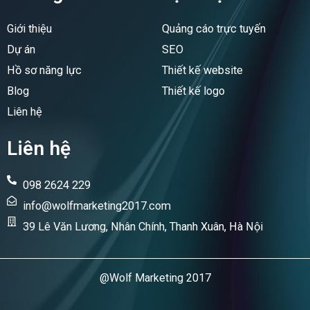
o
d
o
i
Giới thiệu
Quảng cáo trực tuyến
k
n
Dự án
SEO
Hồ sơ năng lực
Thiết kế website
Blog
Thiết kế logo
Liên hệ
Liên hệ
098 2624 229
info@wolfmarketing2017.com
39 Lê Văn Lương, Nhân Chính, Thanh Xuân, Hà Nội
@Wolf Marketing 2017