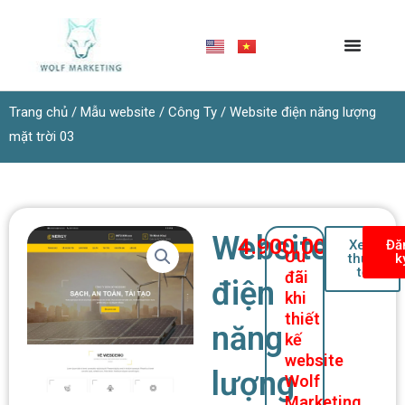
Nhảy
tới
nội
dung
Trang chủ
/
Mẫu website
/
Công Ty
/ Website điện năng lượng
mặt trời 03
Website
4.900.000
₫
Xem
Đă
Ưu
thực
k
tế
đãi
điện
khi
thiết
năng
kế
website
lượng
Wolf
Marketing