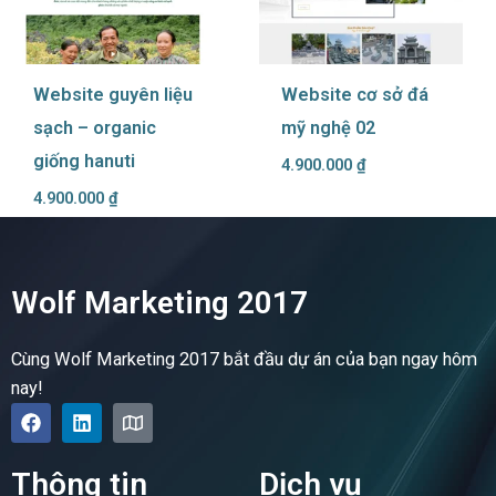
Website guyên liệu
Website cơ sở đá
sạch – organic
mỹ nghệ 02
giống hanuti
4.900.000
₫
4.900.000
₫
Wolf Marketing 2017
Cùng Wolf Marketing 2017 bắt đầu dự án của bạn ngay hôm
nay!
F
L
M
a
i
a
c
n
p
e
k
Thông tin
Dịch vụ
b
e