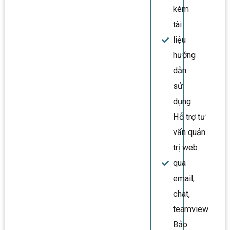
kèm
tài
liệu
hướng
dẫn
sử
dụng
Hỗ trợ tư
vấn quản
trị web
qua
email,
chat,
teamview
Bảo