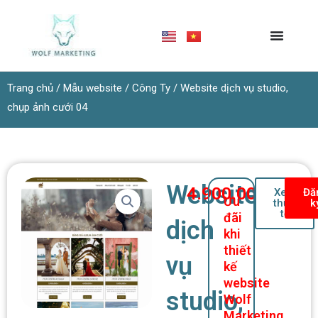
Nhảy
tới
nội
dung
Trang chủ
/
Mẫu website
/
Công Ty
/ Website dịch vụ studio,
chụp ảnh cưới 04
Website
4.900.000
₫
Xem
Đă
Ưu
thực
k
tế
đãi
dịch
khi
thiết
vụ
kế
website
studio,
Wolf
Marketing