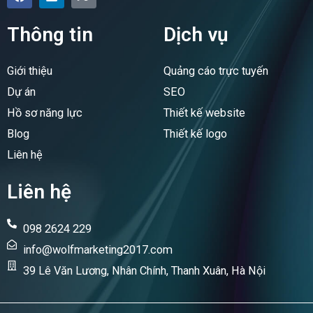
a
i
a
c
n
p
e
k
Thông tin
Dịch vụ
b
e
o
d
o
i
Giới thiệu
Quảng cáo trực tuyến
k
n
Dự án
SEO
Hồ sơ năng lực
Thiết kế website
Blog
Thiết kế logo
Liên hệ
Liên hệ
098 2624 229
info@wolfmarketing2017.com
39 Lê Văn Lương, Nhân Chính, Thanh Xuân, Hà Nội