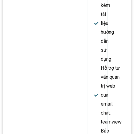
kèm
tài
liệu
hướng
dẫn
sử
dụng
Hỗ trợ tư
vấn quản
trị web
qua
email,
chat,
teamview
Bảo