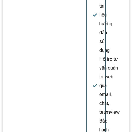
tài
liệu
hướng
dẫn
sử
dụng
Hỗ trợ tư
vấn quản
trị web
qua
email,
chat,
teamview
Bảo
hành