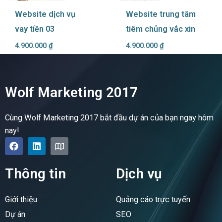
Website dịch vụ
Website trung tâm
vay tiền 03
tiêm chủng vắc xin
4.900.000
₫
4.900.000
₫
Wolf Marketing 2017
Cùng Wolf Marketing 2017 bắt đầu dự án của bạn ngay hôm
nay!
F
L
M
a
i
a
c
n
p
e
k
Thông tin
Dịch vụ
b
e
o
d
o
i
Giới thiệu
Quảng cáo trực tuyến
k
n
Dự án
SEO