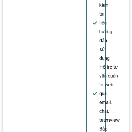
kèm
tài
liệu
hướng
dẫn
sử
dụng
Hỗ trợ tư
vấn quản
trị web
qua
email,
chat,
teamview
Bảo