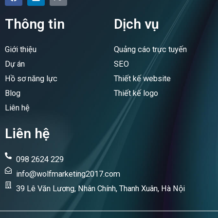
a
i
a
c
n
p
e
k
Thông tin
Dịch vụ
b
e
o
d
o
i
Giới thiệu
Quảng cáo trực tuyến
k
n
Dự án
SEO
Hồ sơ năng lực
Thiết kế website
Blog
Thiết kế logo
Liên hệ
Liên hệ
098 2624 229
info@wolfmarketing2017.com
39 Lê Văn Lương, Nhân Chính, Thanh Xuân, Hà Nội