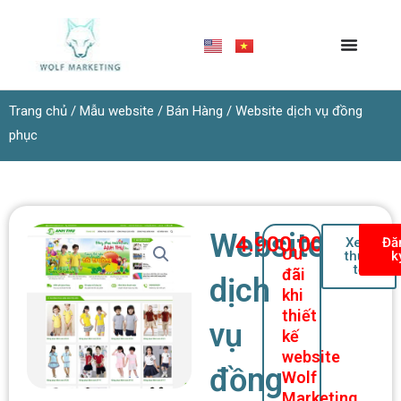
Nhảy
tới
nội
dung
Trang chủ
/
Mẫu website
/
Bán Hàng
/ Website dịch vụ đồng
phục
Website
4.900.000
₫
Xem
Đă
Ưu
thực
k
tế
đãi
dịch
khi
thiết
vụ
kế
website
đồng
Wolf
Marketing