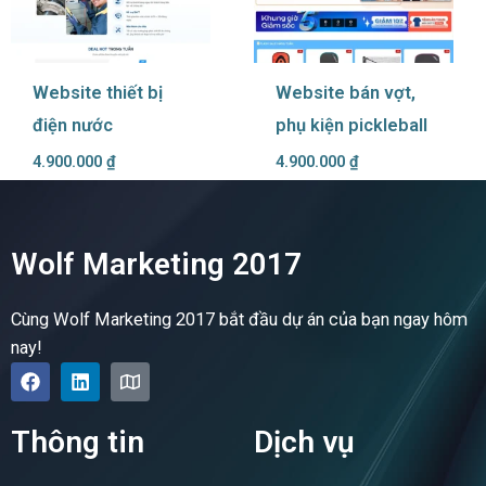
Website thiết bị
Website bán vợt,
điện nước
phụ kiện pickleball
4.900.000
₫
4.900.000
₫
Wolf Marketing 2017
Cùng Wolf Marketing 2017 bắt đầu dự án của bạn ngay hôm
nay!
F
L
M
a
i
a
c
n
p
e
k
Thông tin
Dịch vụ
b
e
o
d