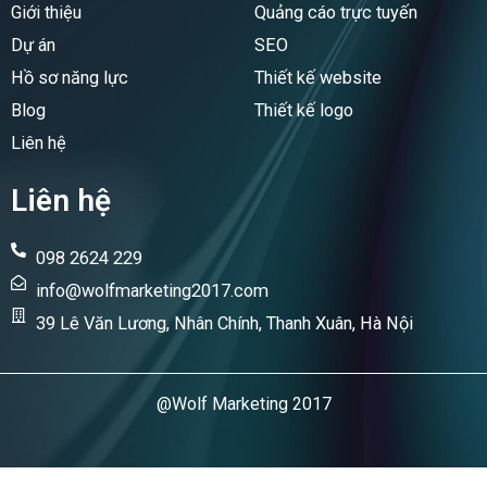
o
i
Giới thiệu
Quảng cáo trực tuyến
k
n
Dự án
SEO
Hồ sơ năng lực
Thiết kế website
Blog
Thiết kế logo
Liên hệ
Liên hệ
098 2624 229
info@wolfmarketing2017.com
39 Lê Văn Lương, Nhân Chính, Thanh Xuân, Hà Nội
@Wolf Marketing 2017