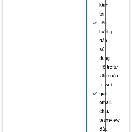
kèm
tài
liệu
hướng
dẫn
sử
dụng
Hỗ trợ tư
vấn quản
trị web
qua
email,
chat,
teamview
Bảo