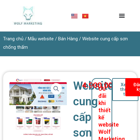
Nhảy
tới
nội
dung
Trang chủ
/
Mẫu website
/
Bán Hàng
/ Website cung cấp sơn
chống thấm
Website
4.900.000
₫
Xem
Đă
Ưu
thực
k
tế
đãi
cung
khi
thiết
cấp
kế
website
sơn
Wolf
Marketing