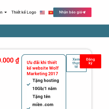
Open Quảng cáo trực tuyến
ến
Thiết kế Logo
Nhận báo giá
0.000
₫
Xem
Đăng
Ưu đãi khi thiết
thực
ký
tế
kế website Wolf
Marketing 2017
Tặng hosting
10Gb/1 năm
Tặng tên
miền .com