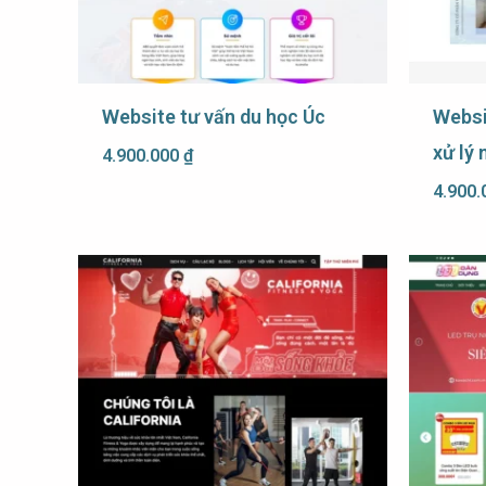
Website tư vấn du học Úc
Websi
xử lý
4.900.000
₫
4.900