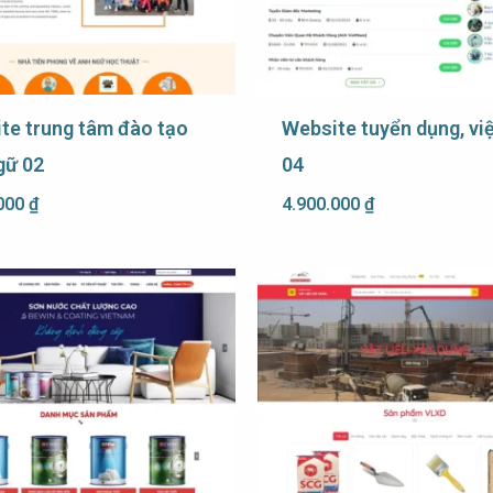
te trung tâm đào tạo
Website tuyển dụng, vi
gữ 02
04
.000
₫
4.900.000
₫