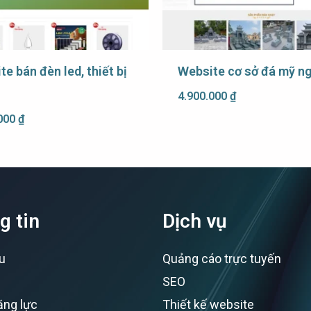
e bán đèn led, thiết bị
Website cơ sở đá mỹ n
4.900.000
₫
.000
₫
g tin
Dịch vụ
ệu
Quảng cáo trực tuyến
SEO
ăng lực
Thiết kế website