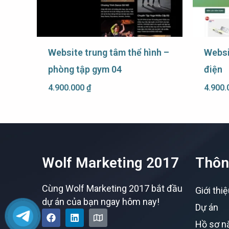
Website trung tâm thể hình –
Websit
phòng tập gym 04
điện
4.900.000
₫
4.900
Wolf Marketing 2017
Thôn
Cùng Wolf Marketing 2017 bắt đầu
Giới thi
dự án của bạn ngay hôm nay!
Dự án
F
L
M
a
i
a
Hồ sơ n