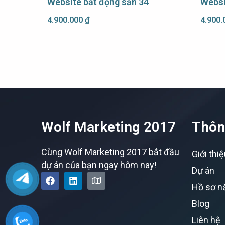
Website bất động sản 34
Websi
4.900.000
₫
4.900
Wolf Marketing 2017
Thôn
Cùng Wolf Marketing 2017 bắt đầu
Giới thi
dự án của bạn ngay hôm nay!
Dự án
F
L
M
a
i
a
Hồ sơ n
c
n
p
e
k
Blog
b
e
Liên hệ
o
d