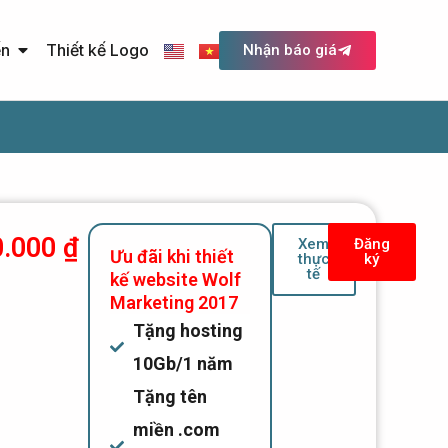
Open Quảng cáo trực tuyến
ến
Thiết kế Logo
Nhận báo giá
0.000
₫
Xem
Đăng
Ưu đãi khi thiết
thực
ký
tế
kế website Wolf
Marketing 2017
Tặng hosting
10Gb/1 năm
Tặng tên
miền .com