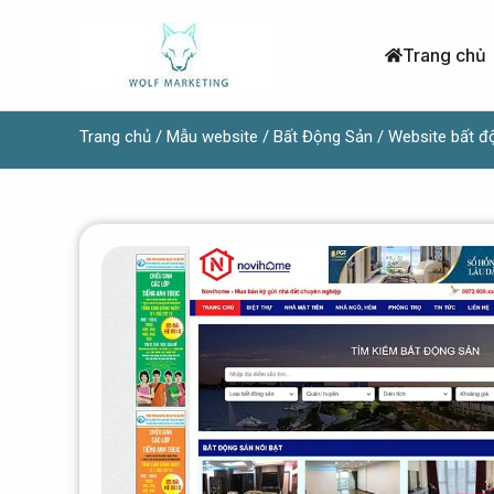
Nhảy
tới
Trang chủ
nội
dung
Trang chủ
/
Mẫu website
/
Bất Động Sản
/ Website bất đ