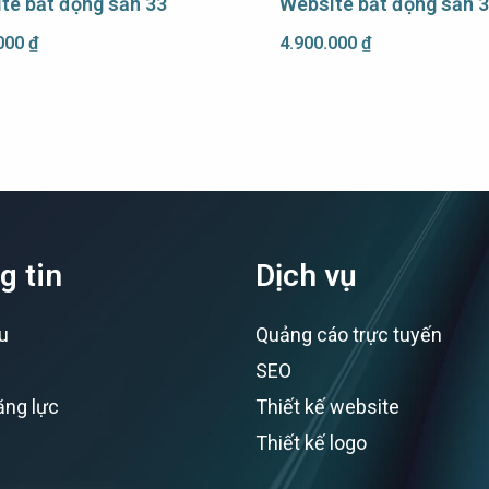
te bất động sản 33
Website bất động sản 
.000
₫
4.900.000
₫
g tin
Dịch vụ
ệu
Quảng cáo trực tuyến
SEO
ăng lực
Thiết kế website
Thiết kế logo