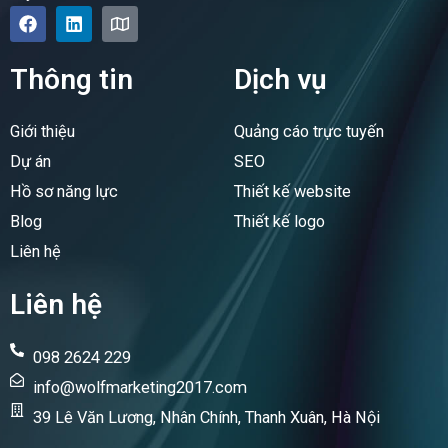
F
L
M
a
i
a
c
n
p
e
k
Thông tin
Dịch vụ
b
e
o
d
o
i
Giới thiệu
Quảng cáo trực tuyến
k
n
Dự án
SEO
Hồ sơ năng lực
Thiết kế website
Blog
Thiết kế logo
Liên hệ
Liên hệ
098 2624 229
info@wolfmarketing2017.com
39 Lê Văn Lương, Nhân Chính, Thanh Xuân, Hà Nội