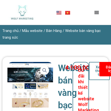
Nhảy
tới
nội
dung
Trang chủ
/
Mẫu website
/
Bán Hàng
/ Website bán vàng bạc
trang sức
Website
4.900.000
₫
Xem
Đă
Ưu
thực
k
tế
đãi
bán
khi
thiết
vàng
kế
website
bạc
Wolf
Marketing