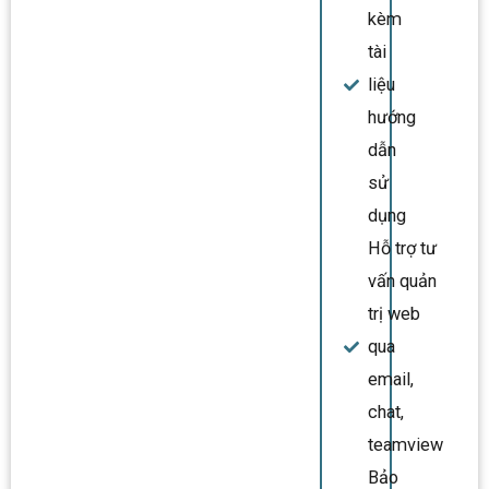
kèm
tài
liệu
hướng
dẫn
sử
dụng
Hỗ trợ tư
vấn quản
trị web
qua
email,
chat,
teamview
Bảo