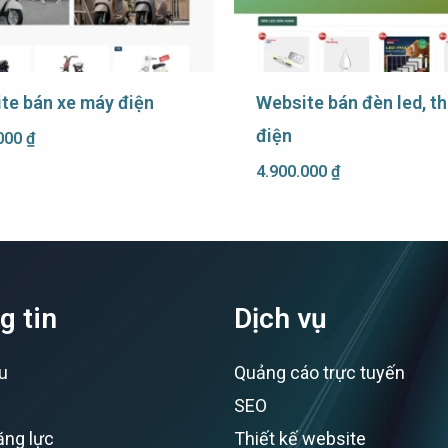
te bán xe máy điện
Website bán đèn led, thi
điện
.000
₫
4.900.000
₫
g tin
Dịch vụ
ệu
Quảng cáo trực tuyến
SEO
ăng lực
Thiết kế website