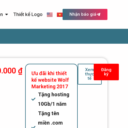
Open Quảng cáo trực tuyến
ến
Thiết kế Logo
Nhận báo giá
0.000
₫
Xem
Đăng
Ưu đãi khi thiết
thực
ký
tế
kế website Wolf
Marketing 2017
Tặng hosting
10Gb/1 năm
Tặng tên
miền .com