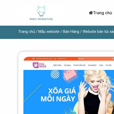
Nhảy
tới
Trang chủ
nội
dung
Trang chủ
/
Mẫu website
/
Bán Hàng
/ Website bán túi xá