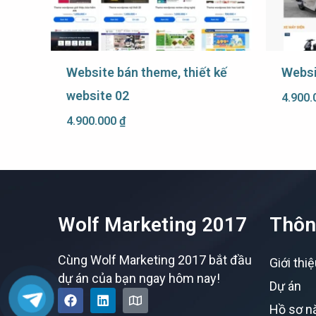
Website bán theme, thiết kế
Websi
website 02
4.900
4.900.000
₫
Wolf Marketing 2017
Thôn
Cùng Wolf Marketing 2017 bắt đầu
Giới thi
dự án của bạn ngay hôm nay!
Dự án
F
L
M
a
i
a
Hồ sơ n