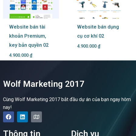
Website bán tài
Website bán dụng
khoản Premium,
cụ cơ khí 02
key bản quyền 02
4.900.000
₫
4.900.000
₫
Wolf Marketing 2017
Cùng Wolf Marketing 2017 bắt đầu dự án của bạn ngay hôm
nay!
F
L
M
a
i
a
c
n
p
e
k
Thông tin
Dịch vụ
b
e