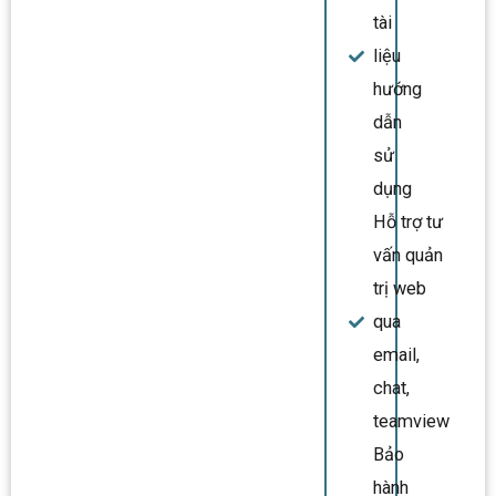
tài
liệu
hướng
dẫn
sử
dụng
Hỗ trợ tư
vấn quản
trị web
qua
email,
chat,
teamview
Bảo
hành