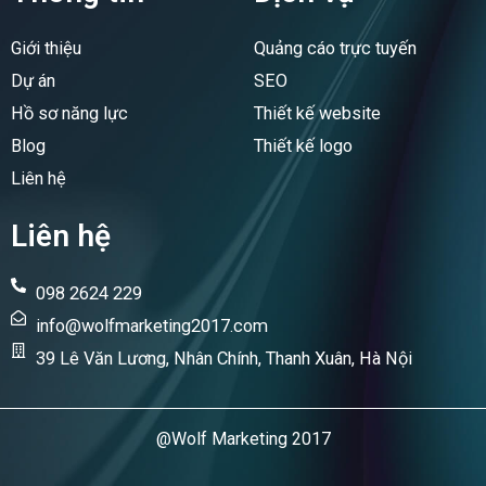
o
d
o
i
Giới thiệu
Quảng cáo trực tuyến
k
n
Dự án
SEO
Hồ sơ năng lực
Thiết kế website
Blog
Thiết kế logo
Liên hệ
Liên hệ
098 2624 229
info@wolfmarketing2017.com
39 Lê Văn Lương, Nhân Chính, Thanh Xuân, Hà Nội
@Wolf Marketing 2017