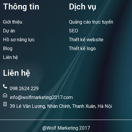
e
k
Thông tin
Dịch vụ
b
e
o
d
o
i
Giới thiệu
Quảng cáo trực tuyến
k
n
Dự án
SEO
Hồ sơ năng lực
Thiết kế website
Blog
Thiết kế logo
Liên hệ
Liên hệ
098 2624 229
info@wolfmarketing2017.com
39 Lê Văn Lương, Nhân Chính, Thanh Xuân, Hà Nội
@Wolf Marketing 2017