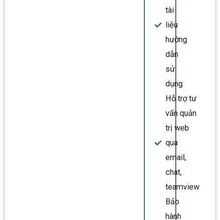
tài
liệu
hướng
dẫn
sử
dụng
Hỗ trợ tư
vấn quản
trị web
qua
email,
chat,
teamview
Bảo
hành