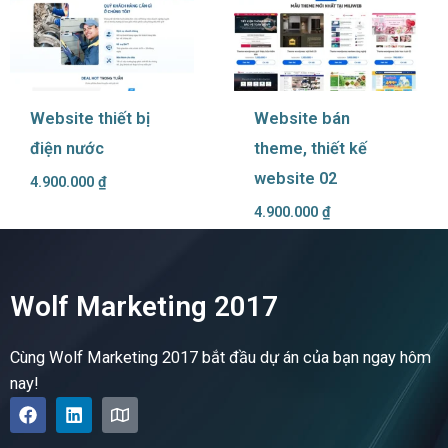
Website thiết bị
Website bán
điện nước
theme, thiết kế
website 02
4.900.000
₫
4.900.000
₫
Wolf Marketing 2017
Cùng Wolf Marketing 2017 bắt đầu dự án của bạn ngay hôm
nay!
F
L
M
a
i
a
c
n
p