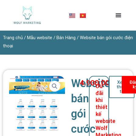
Nhảy
tới
nội
dung
Trang chủ
/
Mẫu website
/
Bán Hàng
/ Website bán gói cước điện
thoại
Website
4.900.000
₫
Xem
Đă
Ưu
thực
k
tế
đãi
bán
khi
thiết
gói
kế
website
cước
Wolf
Marketing