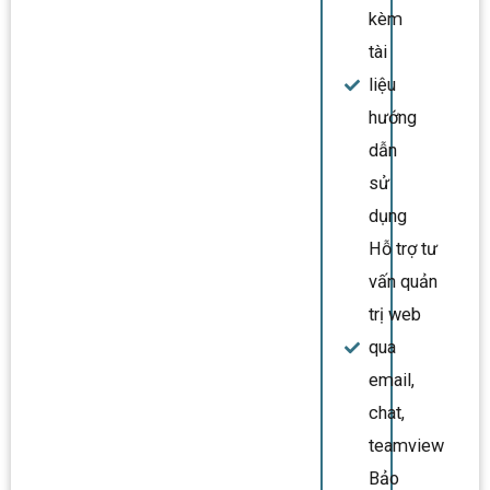
kèm
tài
liệu
hướng
dẫn
sử
dụng
Hỗ trợ tư
vấn quản
trị web
qua
email,
chat,
teamview
Bảo