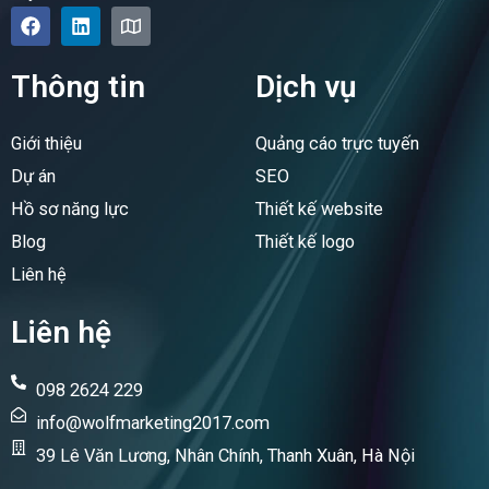
F
L
M
a
i
a
c
n
p
e
k
Thông tin
Dịch vụ
b
e
o
d
o
i
Giới thiệu
Quảng cáo trực tuyến
k
n
Dự án
SEO
Hồ sơ năng lực
Thiết kế website
Blog
Thiết kế logo
Liên hệ
Liên hệ
098 2624 229
info@wolfmarketing2017.com
39 Lê Văn Lương, Nhân Chính, Thanh Xuân, Hà Nội