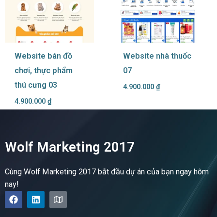
Website bán đồ
Website nhà thuốc
chơi, thực phẩm
07
thú cưng 03
4.900.000
₫
4.900.000
₫
Wolf Marketing 2017
Cùng Wolf Marketing 2017 bắt đầu dự án của bạn ngay hôm
nay!
F
L
M
a
i
a
c
n
p