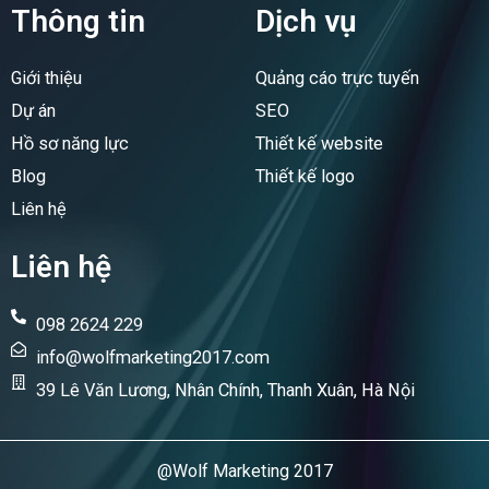
e
k
Thông tin
Dịch vụ
b
e
o
d
o
i
Giới thiệu
Quảng cáo trực tuyến
k
n
Dự án
SEO
Hồ sơ năng lực
Thiết kế website
Blog
Thiết kế logo
Liên hệ
Liên hệ
098 2624 229
info@wolfmarketing2017.com
39 Lê Văn Lương, Nhân Chính, Thanh Xuân, Hà Nội
@Wolf Marketing 2017