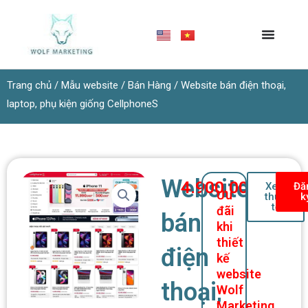
Nhảy
tới
nội
dung
Trang chủ
/
Mẫu website
/
Bán Hàng
/ Website bán điện thoại,
laptop, phụ kiện giống CellphoneS
Website
4.900.000
₫
Xem
Đă
Ưu
thực
k
tế
đãi
bán
khi
thiết
điện
kế
website
thoại,
Wolf
Marketing