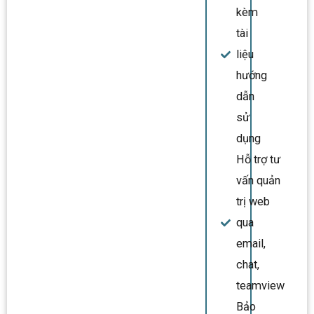
kèm
tài
liệu
hướng
dẫn
sử
dụng
Hỗ trợ tư
vấn quản
trị web
qua
email,
chat,
teamview
Bảo