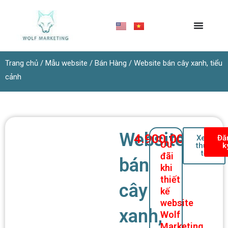
Nhảy
tới
nội
dung
Trang chủ
/
Mẫu website
/
Bán Hàng
/ Website bán cây xanh, tiểu
cảnh
Website
4.900.000
₫
Xem
Đă
Ưu
thực
k
tế
đãi
bán
khi
thiết
cây
kế
website
xanh,
Wolf
Marketing