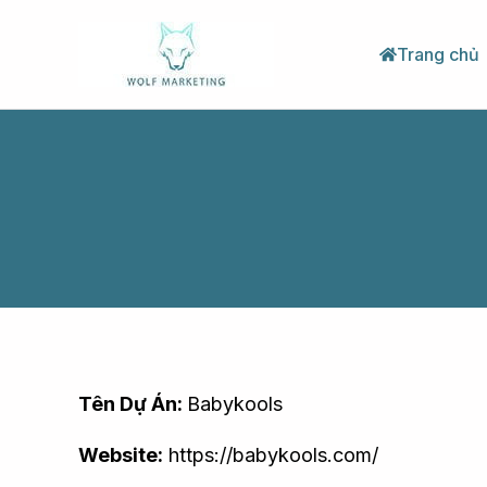
Nhảy
tới
Trang chủ
nội
dung
Tên Dự Án:
Babykools
Website:
https://babykools.com/